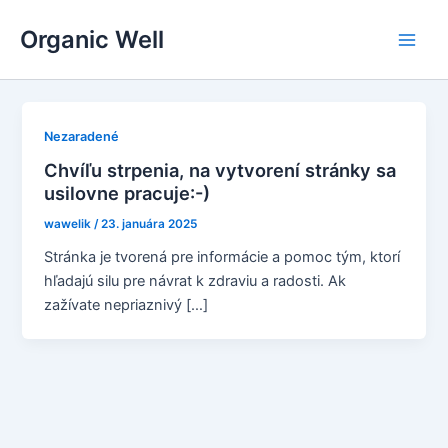
Preskočiť
Organic Well
na
Main
obsah
Men
Nezaradené
Chvíľu strpenia, na vytvorení stránky sa
usilovne pracuje:-)
wawelik
/
23. januára 2025
Stránka je tvorená pre informácie a pomoc tým, ktorí
hľadajú silu pre návrat k zdraviu a radosti. Ak
zažívate nepriaznivý […]